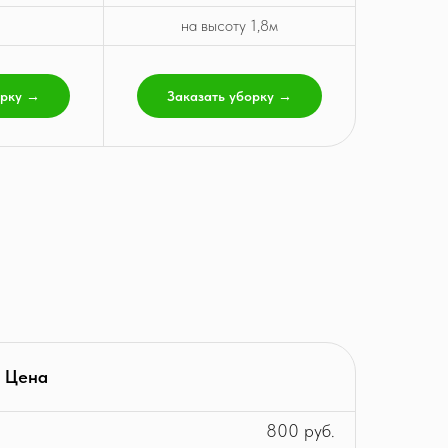
на высоту 1,8м
орку →
Заказать уборку →
Цена
800 руб.