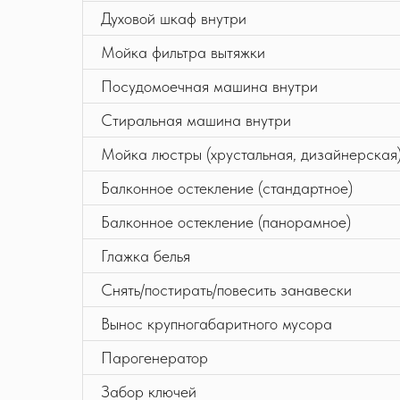
Духовой шкаф внутри
Мойка фильтра вытяжки
Посудомоечная машина внутри
Стиральная машина внутри
Мойка люстры (хрустальная, дизайнерская
Балконное остекление (стандартное)
Балконное остекление (панорамное)
Глажка белья
Снять/постирать/повесить занавески
Вынос крупногабаритного мусора
Парогенератор
Забор ключей