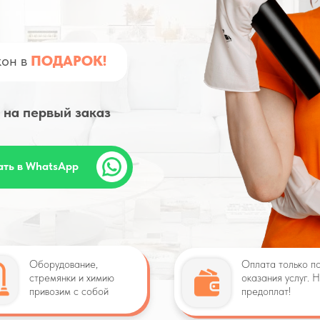
кон в
ПОДАРОК!
 на первый заказ
ать в
WhatsApp
Оборудование,
Оплата только п
стремянки и химию
оказания услуг. 
привозим с собой
предоплат!