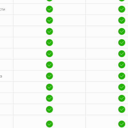
сти
а