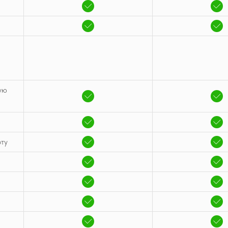
ую
оту