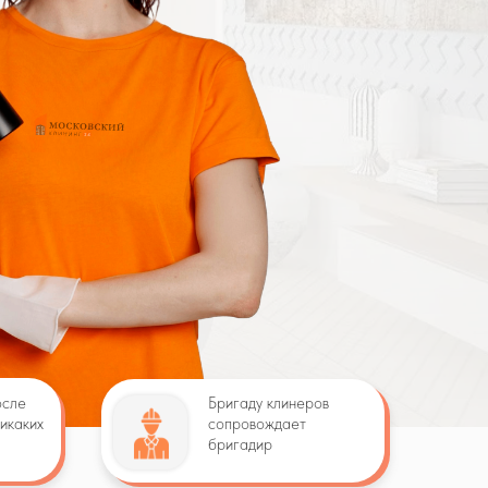
осле
Бригаду клинеров
Никаких
сопровождает
бригадир