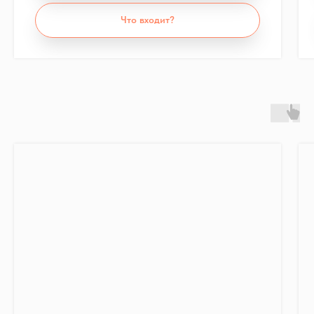
все окна и балконы в квартире, независимо
Что входит?
от количества.
Оставьте заявку
Окна и балконы
Только окна
Ваш телефон
+7
Отправить заявку
Написать
Telegram