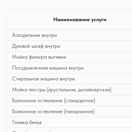
Почему стоит
заказать
Наименование услуги
клининг
имеено у нас?
Холодильник внутри
01
Духовой шкаф внутри
Мойка фильтра вытяжки
Посудомоечная машина внутри
Стиральная машина внутри
Приезжаем вовремя.
Мойка люстры (хрустальная, дизайнерская)
А если вдруг опоздаем - дадим скидку.
Менеджер всегда с Вами на связи 24/7.
Балконное остекление (стандартное)
Балконное остекление (панорамное)
02
Глажка белья