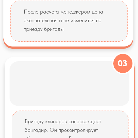
Закажи генеральную или
послестроительную уборку - получи
мойку всех стандартных окон в
ПОДАРОК.
*В акцию не входит балконное остекление
WhatsApp
Звонок
Наши услуги
Уборка квартир
Уборка домов
Уборка офис