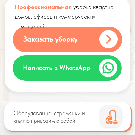
Оборудование, стремянки и
химию привозим с собой
Бригаду клинеров
сопровождает бригадир
Цена окончательная и не
изменится по приезду бригады
Оплата только после оказания
услуг. Никаких предоплат!
Цены
на уборку помещений