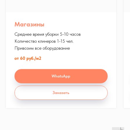
Написать
WhatsApp
Магазины
Наше оборудование
Среднее время уборки 5-10 часов
Количество клинеров 1-15 чел.
Привозим все оборудование
Все наши бригады оснащены всем
от 60 руб./м2
необходимым оборудованием для уборки.
Мы выполняем любые виды уборок
,
в
работе мы используем профессиональную
WhatsApp
технику Karcher и химию
GRASS и Pro
-
Brite
Заказать
Профессиональные
пылесосы Karcher
Мощный помощник в