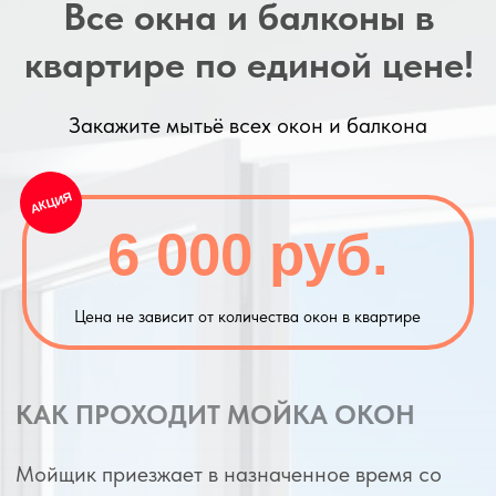
Хотите узнать стоимость
уборки c точностью 100%?
Пришлите нам фото объекта в любой
мессенджер и мы рассчитаем
стоимость уборки с точностью
100%
за несколько минут. Цена не
изменится по приезду!
Написать в WhatsApp
Напсать
в
Telegram