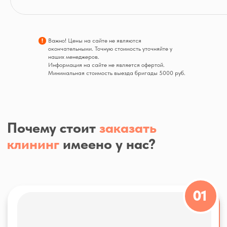
04
!
Важно! Цены на сайте не являются
окончательными. Точную стоимость уточняйте у
наших менеджеров.
Информация на сайте не является офертой.
Минимальная стоимость выезда бригады 5000 руб.
Оборудование: стремятки,
пылесосы, химию, тряпки, ведра
и прочее для уборки привозим с
собой.
Не можете определиться
с услугой?
Напишите нам в мессенджеры
Мы всегда онлайн!
WhatsApp
Telegram