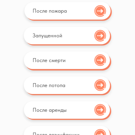
После пожара
1
Заявка
Оставьте заявку, позвоните или
Запущенной
пишите нам в мессенджеры.
Заявка
После смерти
WhatsApp
После потопа
2
Консультация
После аренды
Менеджер проконсультирует и
рассчитает стоимость
После дезинфекции