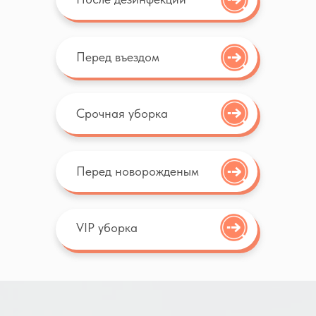
3
Уборка
Перед въездом
Приезжает бригада и выполняет
уборку
Срочная уборка
4
Проверка и оплата
После проверки уборки оплачиваете
Перед новорожденым
удобным для Вас способом
VIP уборка