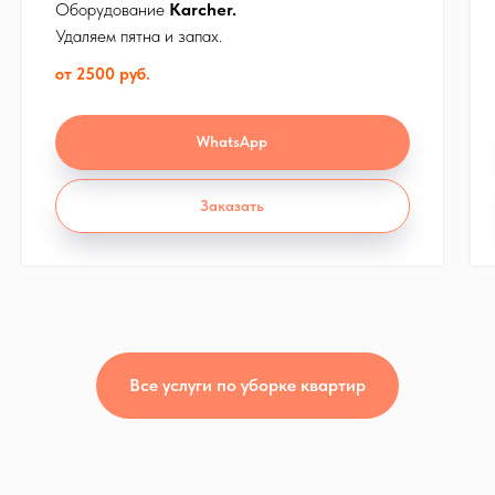
Оборудование
Karcher.
Удаляем пятна и запах.
от 2500 руб.
Профессиональные
экстракторы Karcher
WhatsApp
Для химчистки
ковровых покрытий,
мягкой мебели, штор и
Заказать
матрасов.
Все услуги по уборке квартир
4 шага
для идеальной чистоты
Вашего дома