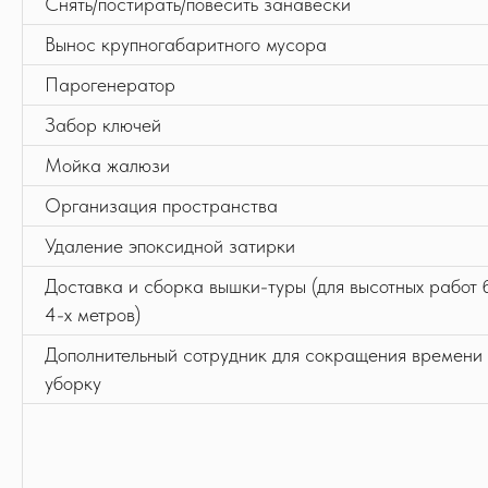
Снять/постирать/повесить занавески
Вынос крупногабаритного мусора
Парогенератор
После расчета менеджером цена
окончательная и не изменится по
Забор ключей
приезду бригады.
Мойка жалюзи
Организация пространства
03
Удаление эпоксидной затирки
Доставка и сборка вышки-туры (для высотных работ 
4-х метров)
Дополнительный сотрудник для сокращения времени
Бригаду клинеров сопровождает
уборку
бригадир.
Он проконтролирует
уборку и сдаст ее Вам.