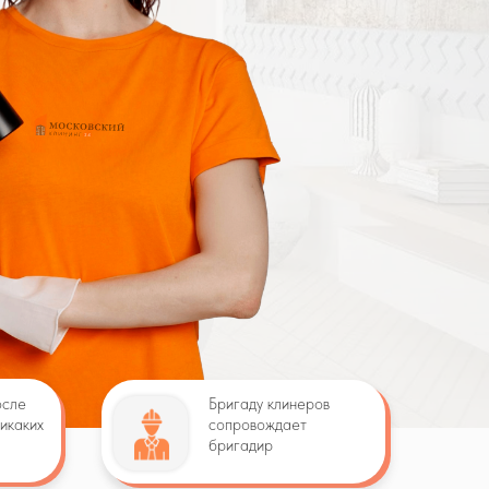
осле
Бригаду клинеров
Никаких
сопровождает
бригадир