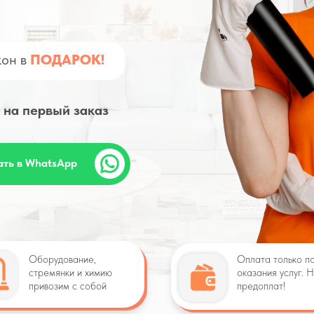
кон в
ПОДАРОК!
 на первый заказ
ать в
WhatsApp
Оборудование,
Оплата только п
стремянки и химию
оказания услуг. 
привозим с собой
предоплат!