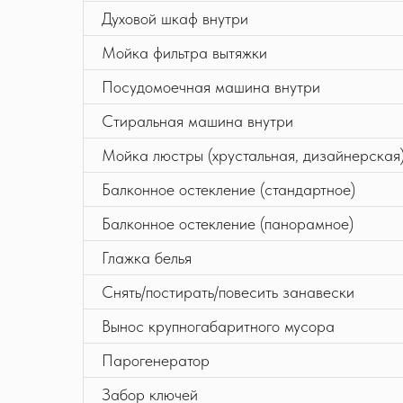
Духовой шкаф внутри
Мойка фильтра вытяжки
Посудомоечная машина внутри
Стиральная машина внутри
Мойка люстры (хрустальная, дизайнерская
Балконное остекление (стандартное)
Балконное остекление (панорамное)
Глажка белья
Снять/постирать/повесить занавески
Вынос крупногабаритного мусора
Парогенератор
Забор ключей