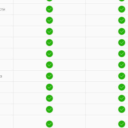
сти
а