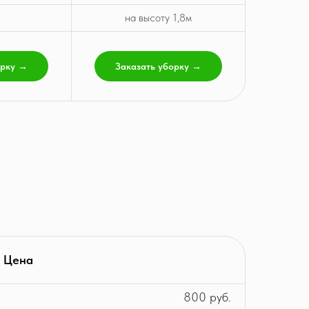
на высоту 1,8м
орку →
Заказать уборку →
Цена
800 руб.