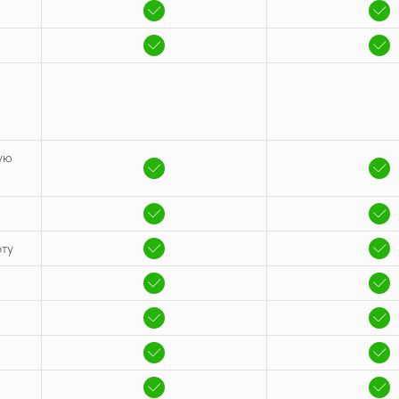
ую
оту